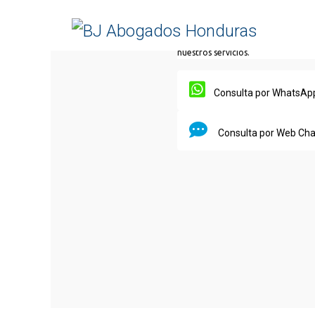
Skip to main content
Escriba su pregunta.
Un Aseso
en minutos. (lunes a viernes)
Atención personalizada.
Resu
nuestros servicios.
Consulta por Whats
Consulta por Web Ch