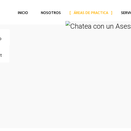
r de Honduras normalmente responde
INICIO
NOSOTROS
ÁREAS DE PRACTICA
SERVI
elva sus dudas sobre contratar
App
at