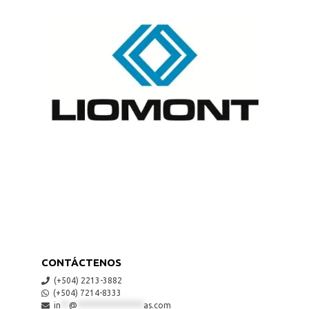
CONTÁCTENOS
(+504) 2213-3882
(+504) 7214-8333
in
**
@
****************
as.com